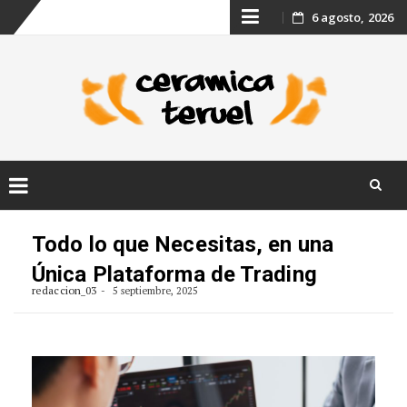
Skip
6 agosto, 2026
to
content
Skip
to
Todo lo que Necesitas, en una
content
Única Plataforma de Trading
redaccion_03
5 septiembre, 2025