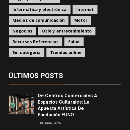
Informática y electrónica
Internet
Medios de comunicación
Motor
Negocios
Ocio y entretenimiento
Recursos Referencias
Salud
Sin categoría
Tiendas online
ÚLTIMOS POSTS
De Centros Comerciales A
Espacios Culturales: La
Apuesta Artística De
Fundación FUNO
10 junio, 2026