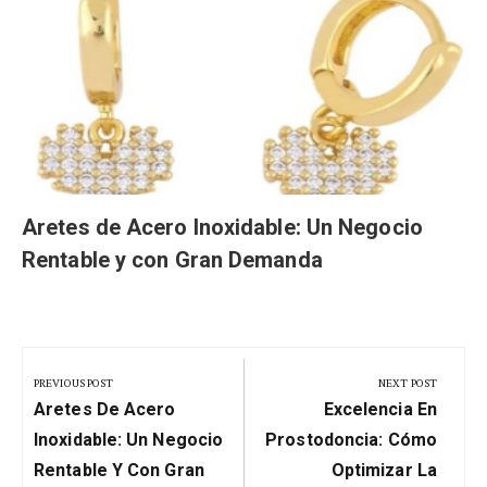
Aretes de Acero Inoxidable: Un Negocio
Rentable y con Gran Demanda
Navegación
de
PREVIOUS POST
NEXT POST
Previous
Next
entradas
Aretes De Acero
Excelencia En
Post:
Post:
Inoxidable: Un Negocio
Prostodoncia: Cómo
Rentable Y Con Gran
Optimizar La