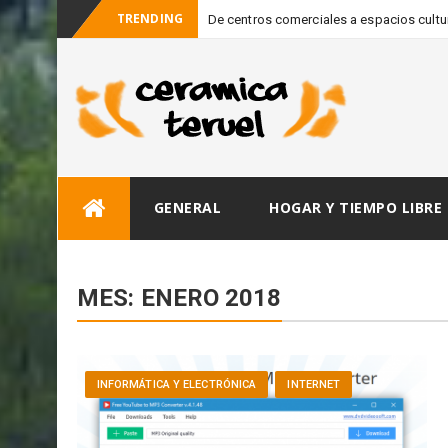
TRENDING
De centros comerciales a espacios cultura
_
Fundación F
Skip
GENERAL
HOGAR Y TIEMPO LIBRE
to
content
MES:
ENERO 2018
INFORMÁTICA Y ELECTRÓNICA
INTERNET