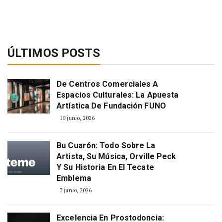
for:
ÚLTIMOS POSTS
De Centros Comerciales A
Espacios Culturales: La Apuesta
Artística De Fundación FUNO
10 junio, 2026
Bu Cuarón: Todo Sobre La
Artista, Su Música, Orville Peck
Y Su Historia En El Tecate
Emblema
7 junio, 2026
Excelencia En Prostodoncia: