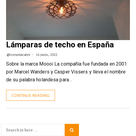
Lámparas de techo en España
@ceramicater
16 junio, 2022
Sobre la marca Moooi La compañía fue fundada en 2001
por Marcel Wanders y Casper Vissers y lleva el nombre
de su palabra holandesa para…
CONTINUE READING
Search
Search