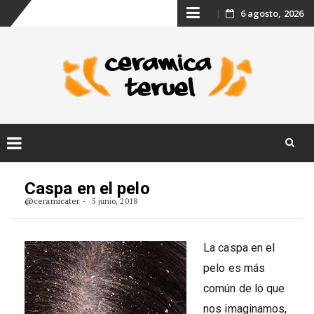
Skip
6 agosto, 2026
to
content
Skip
to
Caspa en el pelo
content
@ceramicater
5 junio, 2018
La caspa en el
pelo es más
común de lo que
nos imaginamos,