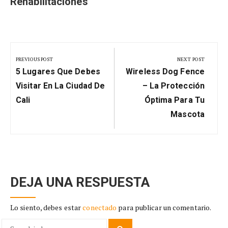
Rehabilitaciones
Navegación
de
PREVIOUS POST
NEXT POST
Previous
Next
entradas
5 Lugares Que Debes
Wireless Dog Fence
Post:
Post:
Visitar En La Ciudad De
– La Protección
Cali
Óptima Para Tu
Mascota
DEJA UNA RESPUESTA
Lo siento, debes estar
conectado
para publicar un comentario.