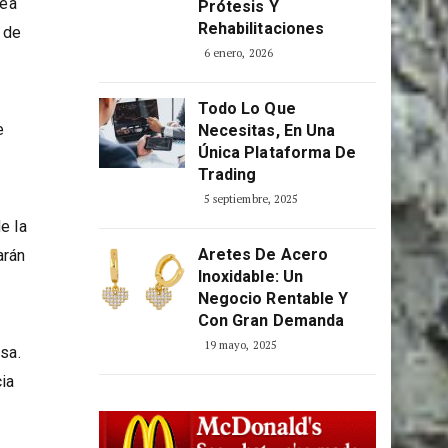
Optimizar La
Producción De
rea
Prótesis Y
Rehabilitaciones
 de
6 enero, 2026
Todo Lo Que
e
Necesitas, En Una
Única Plataforma De
Trading
5 septiembre, 2025
e la
Aretes De Acero
arán
Inoxidable: Un
Negocio Rentable Y
Con Gran Demanda
19 mayo, 2025
sa.
cia