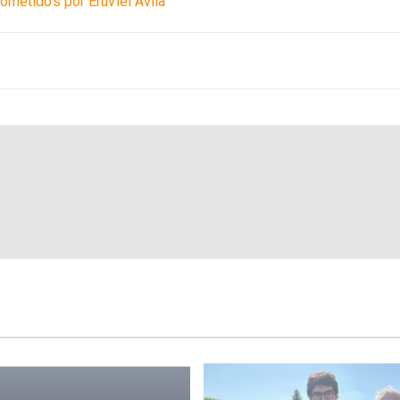
ometidos por Eruviel Ávila