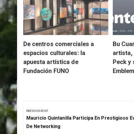
ticipa
e
De centros comerciales a
Bu Cuar
espacios culturales: la
artista,
apuesta artística de
Peck y 
Fundación FUNO
Emble
Navegación
de
PREVIOUS POST
Previous
entradas
Mauricio Quintanilla Participa En Prestigioso 