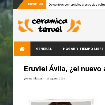
TRENDING
De centros comerciales a espacios cultura
_
Fundación F
Skip
GENERAL
HOGAR Y TIEMPO LIBRE
to
content
Eruviel Ávila, ¿el nuev
@ceramicater
29 agosto, 2024