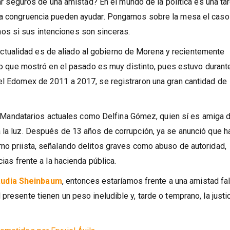
la espalda a su pasado de
corrupción
.
guros de una amistad? En el mundo de la política es una ta
 la congruencia pueden ayudar. Pongamos sobre la mesa el caso
s si sus intenciones son sinceras.
alidad es de aliado al gobierno de Morena y recientemente
stro que mostró en el pasado es muy distinto, pues estuvo durant
 el Edomex de 2011 a 2017, se registraron una gran cantidad de
datarios actuales como Delfina Gómez, quien sí es amiga d
 la luz. Después de 13 años de corrupción, ya se anunció que h
rno priista, señalando delitos graves como abuso de autoridad,
cias frente a la hacienda pública.
audia Sheinbaum
, entonces estaríamos frente a una amistad fal
presente tienen un peso ineludible y, tarde o temprano, la justi