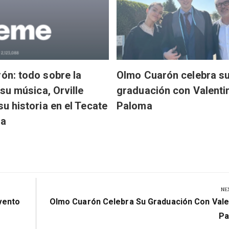
ón: todo sobre la
Olmo Cuarón celebra s
 su música, Orville
graduación con Valenti
su historia en el Tecate
Paloma
ma
NE
Next
Evento
Olmo Cuarón Celebra Su Graduación Con Vale