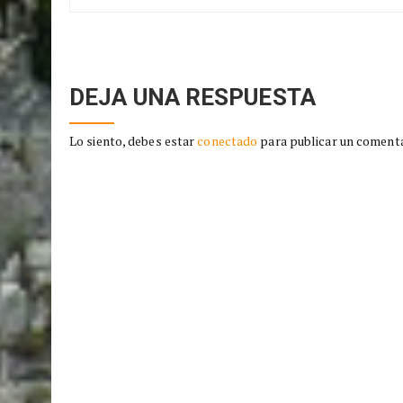
Post:
De Networking
DEJA UNA RESPUESTA
Lo siento, debes estar
conectado
para publicar un comenta