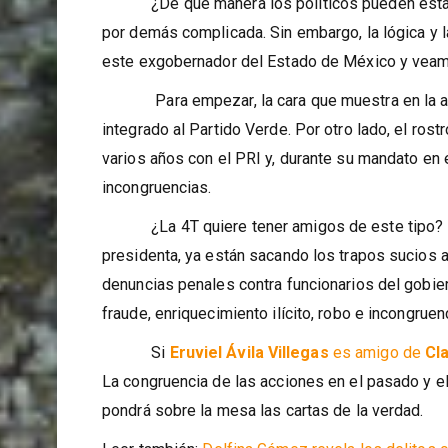
busca ser amigo de la presidenta electa dando 
¿De qué manera los políticos pueden estar se
por demás complicada. Sin embargo, la lógica y
este exgobernador del Estado de México y veamo
Para empezar, la cara que muestra en la actu
integrado al Partido Verde. Por otro lado, el ro
varios años con el PRI y, durante su mandato en
incongruencias.
¿La 4T quiere tener amigos de este tipo? Man
presidenta, ya están sacando los trapos sucios a
denuncias penales contra funcionarios del gobie
fraude, enriquecimiento ilícito, robo e incongruen
Si
Eruviel Ávila Villegas
es amigo de
Cl
La congruencia de las acciones en el pasado y el 