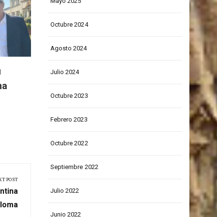
Mauricio Quintanilla participa
Mayo 2025
en prestigioso evento de
networking
Octubre 2024
Agosto 2024
u
De cent
Julio 2024
na
espacio
Octubre 2023
apuesta
Fundac
Febrero 2023
Octubre 2022
Septiembre 2022
XT POST
ntina
Julio 2022