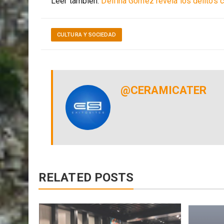
pondrá sobre la mesa las cartas de la verdad.
Leer también:
Delfina Gómez revela los delitos c
CULTURA Y SOCIEDAD
@CERAMICATER
RELATED POSTS