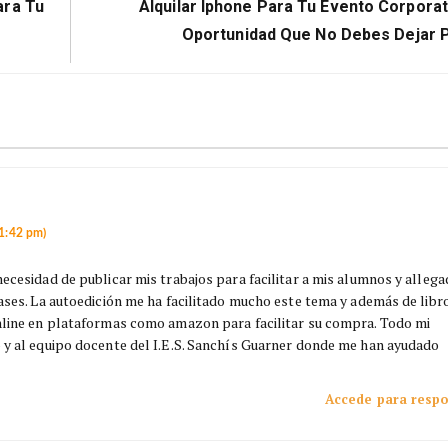
NE
Next
ara Tu
Alquilar Iphone Para Tu Evento Corporat
Post:
Oportunidad Que No Debes Dejar 
 1:42 pm)
necesidad de publicar mis trabajos para facilitar a mis alumnos y alleg
lases. La autoedición me ha facilitado mucho este tema y además de libr
online en plataformas como amazon para facilitar su compra. Todo mi
 y al equipo docente del I.E.S. Sanchís Guarner donde me han ayudado
Accede para resp