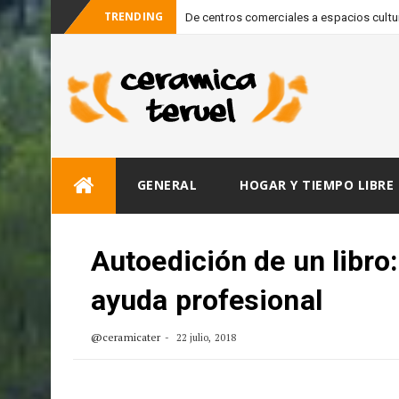
TRENDING
De centros comerciales a espacios cultura
-
Fundación FUNO
Skip
GENERAL
HOGAR Y TIEMPO LIBRE
to
content
Autoedición de un libro
ayuda profesional
@ceramicater
22 julio, 2018