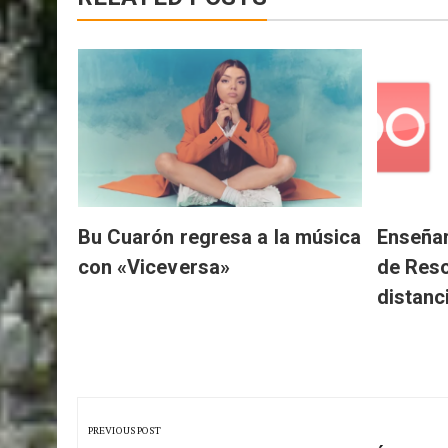
RELATED POSTS
amentos
e
Bu Cuarón regresa a la música
Enseñar
con «Viceversa»
de Reso
distanc
Navegación