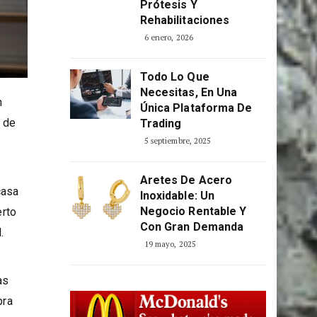
Optimizar La
Producción De
Prótesis Y
Rehabilitaciones
6 enero, 2026
Todo Lo Que
Necesitas, En Una
n
Única Plataforma De
n de
Trading
5 septiembre, 2025
Aretes De Acero
casa
Inoxidable: Un
Negocio Rentable Y
erto
Con Gran Demanda
.
19 mayo, 2025
as