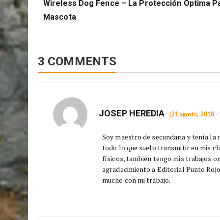
de
PREVIOUS POST
Previous
entradas
Wireless Dog Fence – La Protección Óptima P
Post:
Mascota
3 COMMENTS
JOSEP HEREDIA
(21 agosto, 2018 -
Soy maestro de secundaria y tenía la 
todo lo que suelo transmitir en mis c
físicos, también tengo mis trabajos 
agradecimiento a Editorial Punto Rojo
mucho con mi trabajo.