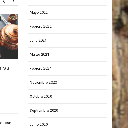
Junio 2022
Mayo 2022
Ángel González Albavisión:
Edifici
Febrero 2022
una historia digna de contar
contar
en Pola
Julio 2021
obras X
Marzo 2021
r su
Febrero 2021
Noviembre 2020
Octubre 2020
Septiembre 2020