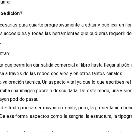
 incluso a los veteranos a buscar auxilio para lograr crear una o
unfar.
toedición?
esarias para guiarte progresivamente a editar y publicar un lib
ios accesibles y todas las herramientas que pudieras requerir de
.
tran:
que permitan dar salida comercial al libro hasta llegar al públi
sa a través de las redes sociales y en otros tantos canales.
la valoración técnica. Un aspecto vital ya que lo que escribes ref
perciba una imagen pobre o descuidada. De este modo, una visió
hayan podido pasar.
el texto podría ser muy interesante; pero, la presentación tie
De esa forma, aspectos como la sangría, la estructura, la tipogra